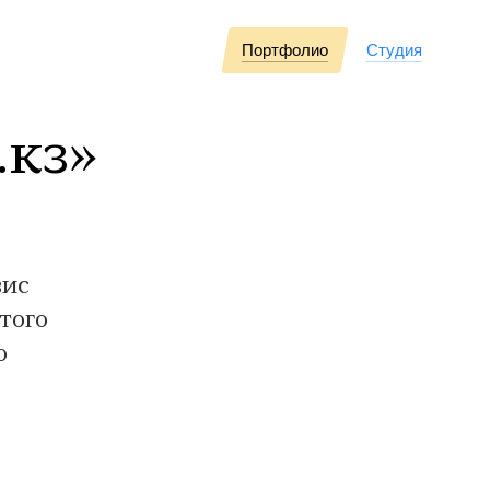
Портфолио
Студия
.кз»
вис
того
о