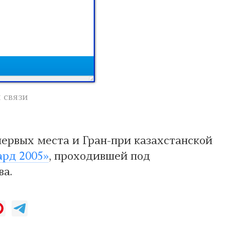
 связи
первых места и Гран-при казахстанской
ард 2005»
, проходившей под
а.