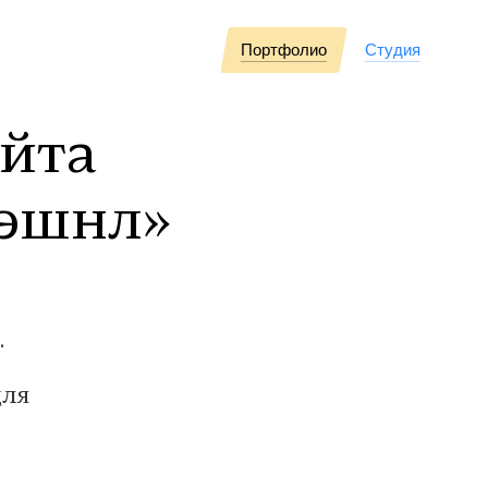
Портфолио
Студия
айта
нэшнл»
.
для