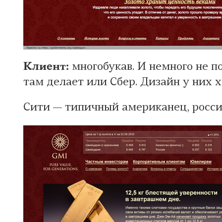
Клиент:
многобукав. И немного не по
там делает или Сбер. Дизайн у них х
Сити — типичный американец, россий