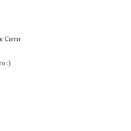
ак Сити
о :)